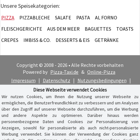
Unsere Speisekategorien:
PIZZA
PIZZABLECHE
SALATE
PASTA
AL FORNO
FLEISCHGERICHTE
AUS DEM MEER
BAGUETTES
TOASTS
CREPES
IMBISS & CO.
DESSERTS & EIS
GETRÄNKE
Copyright © 2008 - 2026 • Alle Rechte vorbehalten
Powered by
Pizza-Taxi.de
&
Online-Pizza
Impressum
|
Datenschutz
|
Nutzungsbedingungen
|
Cookie-Hinweis
Diese Webseite verwendet Cookies
Wir nutzen Cookies, um Ihnen die Nutzung unserer Webseite zu
ermöglichen, die Benutzerfreundlichkeit zu verbessern und um Analysen
über den Zugriff auf unserer Webseite durchzuführen, um die Werbung
und andere Aspekte zu optimieren. Darüber hinaus werden
personenbezogene Daten und Cookies zur Personalisierung von
Anzeigen, sowohl für personalisierte als auch nicht-personalisierte
Werbung verwendet. Sie können der Verwendung der Cookies ganz