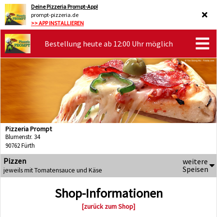
Deine Pizzeria Prompt-App!
prompt-pizzeria.de
>> APP INSTALLIEREN
Bestellung heute ab 12:00 Uhr möglich
Pizzeria Prompt
Blumenstr. 34
90762 Fürth
Pizzen
weitere
Speisen
jeweils mit Tomatensauce und Käse
Shop-Informationen
[zurück zum Shop]