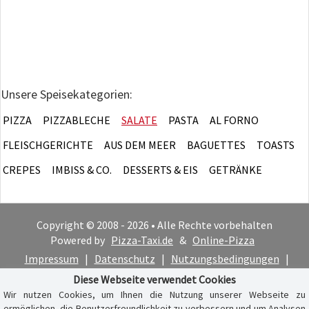
Unsere Speisekategorien:
PIZZA
PIZZABLECHE
SALATE
PASTA
AL FORNO
FLEISCHGERICHTE
AUS DEM MEER
BAGUETTES
TOASTS
CREPES
IMBISS & CO.
DESSERTS & EIS
GETRÄNKE
Copyright © 2008 - 2026 • Alle Rechte vorbehalten
Powered by
Pizza-Taxi.de
&
Online-Pizza
Impressum
|
Datenschutz
|
Nutzungsbedingungen
|
Cookie-Hinweis
Diese Webseite verwendet Cookies
Wir nutzen Cookies, um Ihnen die Nutzung unserer Webseite zu
ermöglichen, die Benutzerfreundlichkeit zu verbessern und um Analysen