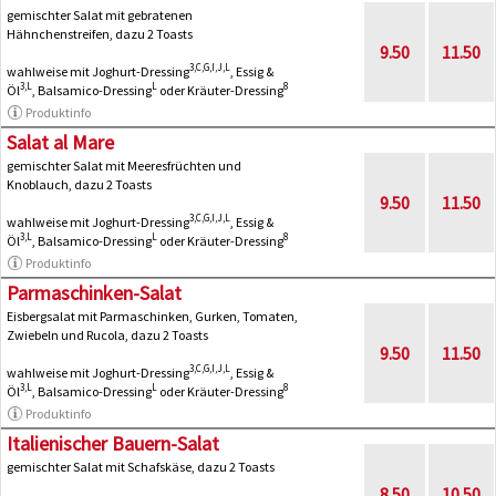
gemischter Salat mit gebratenen
Hähnchenstreifen, dazu 2 Toasts
9.50
11.50
3,C,G,I,J,L
wahlweise mit Joghurt-Dressing
, Essig &
3,L
L
8
Öl
, Balsamico-Dressing
oder Kräuter-Dressing
Produktinfo
Salat al Mare
gemischter Salat mit Meeresfrüchten und
Knoblauch, dazu 2 Toasts
9.50
11.50
3,C,G,I,J,L
wahlweise mit Joghurt-Dressing
, Essig &
3,L
L
8
Öl
, Balsamico-Dressing
oder Kräuter-Dressing
Produktinfo
Parmaschinken-Salat
Eisbergsalat mit Parmaschinken, Gurken, Tomaten,
Zwiebeln und Rucola, dazu 2 Toasts
9.50
11.50
3,C,G,I,J,L
wahlweise mit Joghurt-Dressing
, Essig &
3,L
L
8
Öl
, Balsamico-Dressing
oder Kräuter-Dressing
Produktinfo
Italienischer Bauern-Salat
gemischter Salat mit Schafskäse, dazu 2 Toasts
8.50
10.50