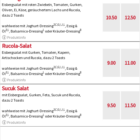
Eisbergsalat mit roten Zwiebeln, Tomaten, Gurken,
Oliven, Ei, Käse, geräuchertem Lachs und Rucola,
dazu 2 Toasts
10.50
12.50
3,C,G,I,J,L
wahlweise mit Joghurt-Dressing
, Essig &
3,L
L
8
Öl
, Balsamico-Dressing
oder Kräuter-Dressing
Produktinfo
Rucola-Salat
Eisbergsalat mit Gurken, Tomaten, Kapern,
Artischocken und Rucola, dazu 2 Toasts
9.00
11.00
3,C,G,I,J,L
wahlweise mit Joghurt-Dressing
, Essig &
3,L
L
8
Öl
, Balsamico-Dressing
oder Kräuter-Dressing
Produktinfo
Sucuk Salat
mit Eisbergsalat, Gurken, Feta, Sucuk und Rucola,
dazu 2 Toasts
9.50
11.50
3,C,G,I,J,L
wahlweise mit Joghurt-Dressing
, Essig &
3,L
L
8
Öl
, Balsamico-Dressing
oder Kräuter-Dressing
Produktinfo