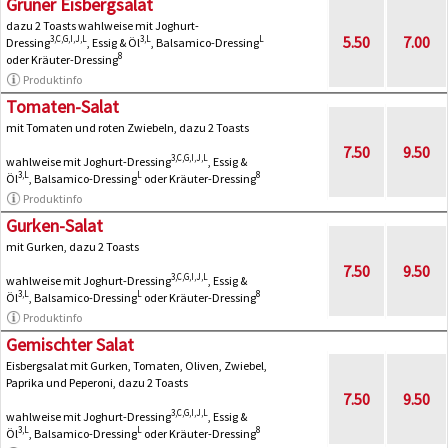
Grüner Eisbergsalat
dazu 2 Toasts wahlweise mit Joghurt-
5.50
7.00
3,C,G,I,J,L
3,L
L
Dressing
, Essig & Öl
, Balsamico-Dressing
8
oder Kräuter-Dressing
Produktinfo
Tomaten-Salat
mit Tomaten und roten Zwiebeln, dazu 2 Toasts
7.50
9.50
3,C,G,I,J,L
wahlweise mit Joghurt-Dressing
, Essig &
3,L
L
8
Öl
, Balsamico-Dressing
oder Kräuter-Dressing
Produktinfo
Gurken-Salat
mit Gurken, dazu 2 Toasts
7.50
9.50
3,C,G,I,J,L
wahlweise mit Joghurt-Dressing
, Essig &
3,L
L
8
Öl
, Balsamico-Dressing
oder Kräuter-Dressing
Produktinfo
Gemischter Salat
Eisbergsalat mit Gurken, Tomaten, Oliven, Zwiebel,
Paprika und Peperoni, dazu 2 Toasts
7.50
9.50
3,C,G,I,J,L
wahlweise mit Joghurt-Dressing
, Essig &
3,L
L
8
Öl
, Balsamico-Dressing
oder Kräuter-Dressing