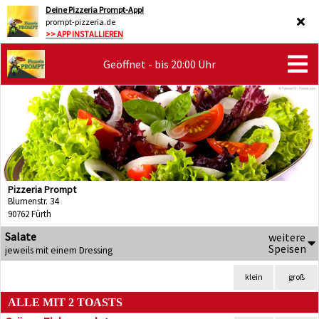
Deine Pizzeria Prompt-App!
prompt-pizzeria.de
>> APP INSTALLIEREN
Geöffnet - bis 20:00 Uhr
Pizzeria Prompt
Blumenstr. 34
90762 Fürth
Salate
weitere
Speisen
jeweils mit einem Dressing
klein
groß
ALLE MIT 2 TOASTS