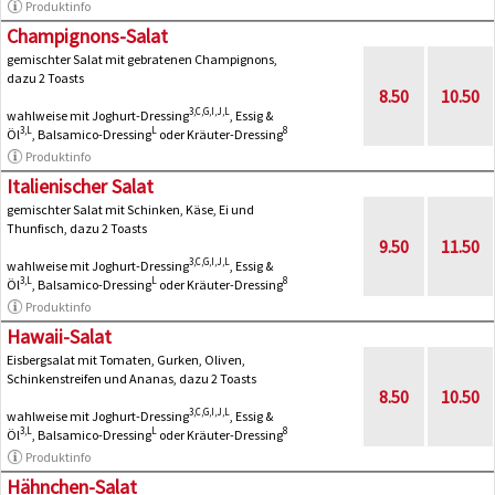
Produktinfo
Champignons-Salat
gemischter Salat mit gebratenen Champignons,
dazu 2 Toasts
8.50
10.50
3,C,G,I,J,L
wahlweise mit Joghurt-Dressing
, Essig &
3,L
L
8
Öl
, Balsamico-Dressing
oder Kräuter-Dressing
Produktinfo
Italienischer Salat
gemischter Salat mit Schinken, Käse, Ei und
Thunfisch, dazu 2 Toasts
9.50
11.50
3,C,G,I,J,L
wahlweise mit Joghurt-Dressing
, Essig &
3,L
L
8
Öl
, Balsamico-Dressing
oder Kräuter-Dressing
Produktinfo
Hawaii-Salat
Eisbergsalat mit Tomaten, Gurken, Oliven,
Schinkenstreifen und Ananas, dazu 2 Toasts
8.50
10.50
3,C,G,I,J,L
wahlweise mit Joghurt-Dressing
, Essig &
3,L
L
8
Öl
, Balsamico-Dressing
oder Kräuter-Dressing
Produktinfo
Hähnchen-Salat