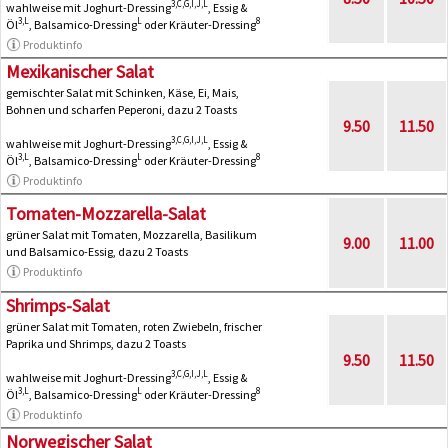
3,C,G,I,J,L
wahlweise mit Joghurt-Dressing
, Essig &
3,L
L
8
Öl
, Balsamico-Dressing
oder Kräuter-Dressing
Produktinfo
Mexikanischer Salat
gemischter Salat mit Schinken, Käse, Ei, Mais,
Bohnen und scharfen Peperoni, dazu 2 Toasts
9.50
11.50
3,C,G,I,J,L
wahlweise mit Joghurt-Dressing
, Essig &
3,L
L
8
Öl
, Balsamico-Dressing
oder Kräuter-Dressing
Produktinfo
Tomaten-Mozzarella-Salat
grüner Salat mit Tomaten, Mozzarella, Basilikum
9.00
11.00
und Balsamico-Essig, dazu 2 Toasts
Produktinfo
Shrimps-Salat
grüner Salat mit Tomaten, roten Zwiebeln, frischer
Paprika und Shrimps, dazu 2 Toasts
9.50
11.50
3,C,G,I,J,L
wahlweise mit Joghurt-Dressing
, Essig &
3,L
L
8
Öl
, Balsamico-Dressing
oder Kräuter-Dressing
Produktinfo
Norwegischer Salat